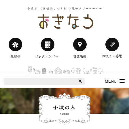
小城を100
おぎなう
MENU
小城の人