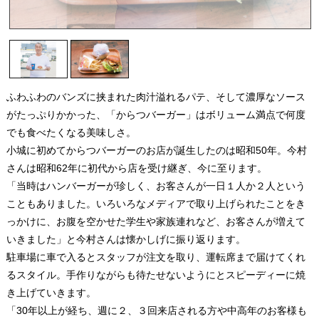
ふわふわのバンズに挟まれた肉汁溢れるパテ、そして濃厚なソース
がたっぷりかかった、「からつバーガー」はボリューム満点で何度
でも食べたくなる美味しさ。
小城に初めてからつバーガーのお店が誕生したのは昭和50年。今村
さんは昭和62年に初代から店を受け継ぎ、今に至ります。
「当時はハンバーガーが珍しく、お客さんが一日１人か２人という
こともありました。いろいろなメディアで取り上げられたことをき
っかけに、お腹を空かせた学生や家族連れなど、お客さんが増えて
いきました」と今村さんは懐かしげに振り返ります。
駐車場に車で入るとスタッフが注文を取り、運転席まで届けてくれ
るスタイル。手作りながらも待たせないようにとスピーディーに焼
き上げていきます。
「30年以上が経ち、週に２、３回来店される方や中高年のお客様も