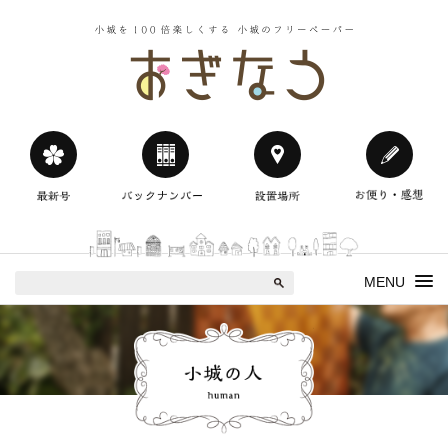
小城を100
おぎなう
MENU
小城の人