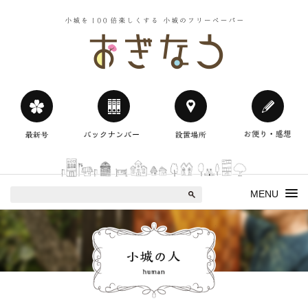
小城を100
おぎなう
MENU
小城の人