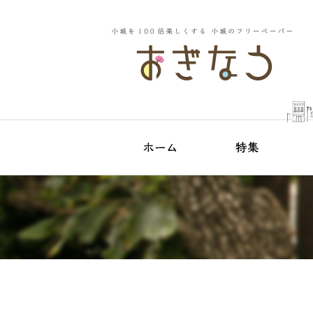
小城
おぎな