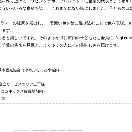
を作り上げる「リビングラボ」プロジェクトに企業の代表として参加し、「
よういろいろな食材を試し、これまでにない味にしました。子どもの口
。
グラス」の紅茶を煮出し、一番濃い色を餡に混ぜ込むことで色を表現。
います。
ると嬉しいですね。そのきっかけに市内の子どもたち全員に〝ogi cub
る羊羹の将来を見据え、より多くの人にその美味しさを届けます。
城市観光協会（ゆめぷらっと小城内）
 金立サービスエリア上下線
O（コムボックス佐賀駅前内）
く館