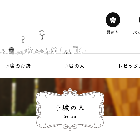
を100倍楽しくする 小城のフリーペーパー
う
小城の