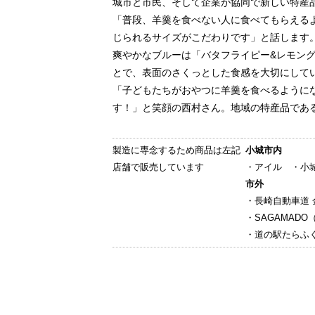
城市と市民、そして企業が協同で新しい特産品
「普段、羊羹を食べない人に食べてもらえる
じられるサイズがこだわりです」と話します
爽やかなブルーは「バタフライピー&レモン
とで、表面のさくっとした食感を大切にして
「子どもたちがおやつに羊羹を食べるようにな
す！」と笑顔の西村さん。地域の特産品であ
製造に専念するため商品は左記
小城市内
店舗で販売しています
・アイル ・小
市外
・長崎自動車道
・SAGAMAD
・道の駅たらふ