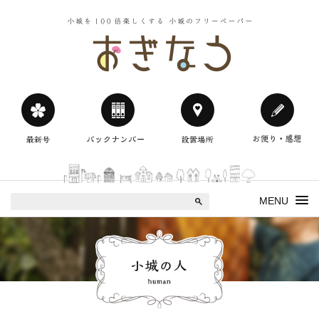
小城を100
おぎなう
MENU
小城の人