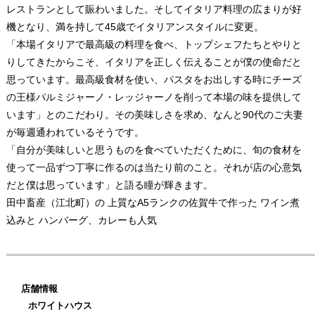
レストランとして賑わいました。そしてイタリア料理の広まりが好
機となり、満を持して45歳でイタリアンスタイルに変更。
「本場イタリアで最高級の料理を食べ、トップシェフたちとやりと
りしてきたからこそ、イタリアを正しく伝えることが僕の使命だと
思っています。最高級食材を使い、パスタをお出しする時にチーズ
の王様パルミジャーノ・レッジャーノを削って本場の味を提供して
います」とのこだわり。その美味しさを求め、なんと90代のご夫妻
が毎週通われているそうです。
「自分が美味しいと思うものを食べていただくために、旬の食材を
使って一品ずつ丁寧に作るのは当たり前のこと。それが店の心意気
だと僕は思っています」と語る瞳が輝きます。
田中畜産（江北町）の 上質なA5ランクの佐賀牛で作った ワイン煮
込みと ハンバーグ、カレーも人気
店舗情報
ホワイトハウス