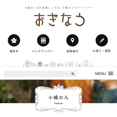
小城を100
おぎなう
MENU
小城の人