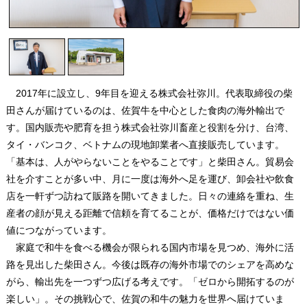
2017年に設立し、9年目を迎える株式会社弥川。代表取締役の柴
田さんが届けているのは、佐賀牛を中心とした食肉の海外輸出で
す。国内販売や肥育を担う株式会社弥川畜産と役割を分け、台湾、
タイ・バンコク、ベトナムの現地卸業者へ直接販売しています。
「基本は、人がやらないことをやることです」と柴田さん。貿易会
社を介すことが多い中、月に一度は海外へ足を運び、卸会社や飲食
店を一軒ずつ訪ねて販路を開いてきました。日々の連絡を重ね、生
産者の顔が見える距離で信頼を育てることが、価格だけではない価
値につながっています。
家庭で和牛を食べる機会が限られる国内市場を見つめ、海外に活
路を見出した柴田さん。今後は既存の海外市場でのシェアを高めな
がら、輸出先を一つずつ広げる考えです。「ゼロから開拓するのが
楽しい」。その挑戦心で、佐賀の和牛の魅力を世界へ届けていま