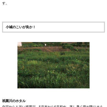
す。
小城のこいが良か！
祇園川のホタル
自宅からも近い祇園川。5月末から6月初め、蒸し暑く雨が降りそう