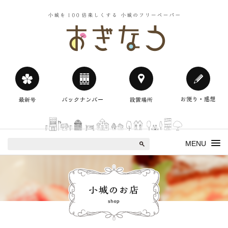
小城を100
おぎなう
MENU
小城のお