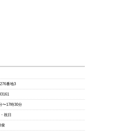
276番地3
33161
分〜17時30分
日・祝日
康俊