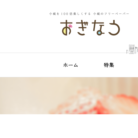
小城
おぎな