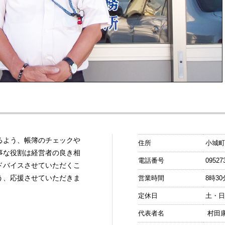
るよう、帳簿のチェックや
住所
小城町
事な役割は経営者の良き相
電話番号
09527
ドバイスさせていただくこ
う、応援させていただきま
営業時間
8時30
定休日
土・
代表者名
村田