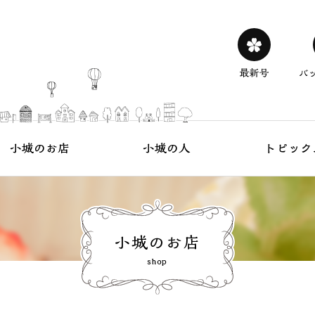
を100倍楽しくする 小城のフリーペーパー
う
小城の