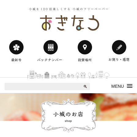
小城を100
おぎなう
MENU
小城のお